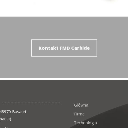
Kontakt FMD Carbide
Główna
 48970 Basauri
Firma
zpania)
Technologia