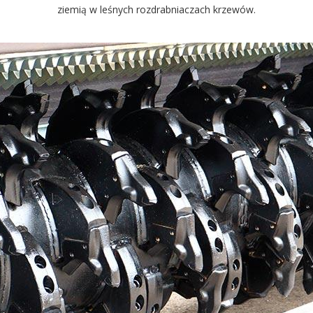
ziemią w leśnych rozdrabniaczach krzewów.