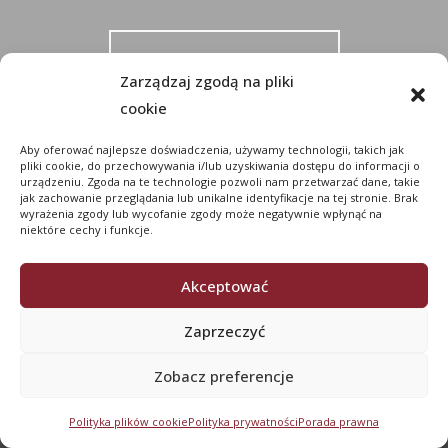
Kontakt FMD Carbide
Zarządzaj zgodą na pliki
cookie
Aby oferować najlepsze doświadczenia, używamy technologii, takich jak
pliki cookie, do przechowywania i/lub uzyskiwania dostępu do informacji o
urządzeniu. Zgoda na te technologie pozwoli nam przetwarzać dane, takie
jak zachowanie przeglądania lub unikalne identyfikacje na tej stronie. Brak
wyrażenia zgody lub wycofanie zgody może negatywnie wpłynąć na
niektóre cechy i funkcje.
Akceptować
KONTAKT
Zaprzeczyć
Gudarien, 18 - 48970 Basauri
Biskajska (Hiszpania)
Zobacz preferencje
E-mail:
fmd@fmd-hm.com
Polityka plików cookie
Polityka prywatności
Porada prawna
Telefon:
+34 94 475 18 00